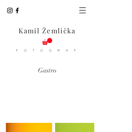
Kamil Žemlička
F O T O G R A F
Gastro